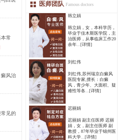
医师团队
Famous doctors
韩立娟
韩立娟，女，本科学历，
毕业于佳木斯医学院，主
基本常
治医师，从事临床工作20
余年...
[详情]
]
刘红伟
刘红伟,苏州瑞京白癜风
白癜风治
医院专家,擅长：白癜
风，青少年、大面积、疑
难性等各...
[详情]
迟丽娟
很常见的
迟丽娟 副主任医师 迟丽
娟，女，副主任医师 副
教授，87年毕业于锦州医
科大学...
[详情]