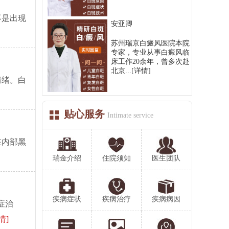
不是出现
安亚卿
苏州瑞京白癜风医院本院
专家，专业从事白癜风临
床工作20余年，曾多次赴
北京...
[详情]
情绪。白
贴心服务
Intimate service
在内部黑
瑞金介绍
住院须知
医生团队
疾病症状
疾病治疗
疾病病因
症治
情]