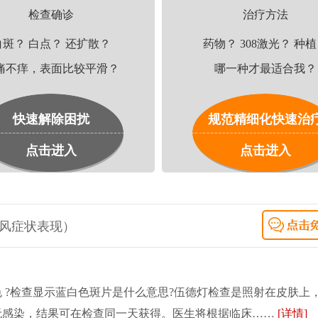
检查确诊
治疗方法
白斑？ 白点？ 还扩散？
药物？ 308激光？ 种
痛不痒，表面比较平滑？
哪一种才最适合我？
快速解除困扰
规范精细化快速治
点击进入
点击进入
癜风症状表现）
 ?检查显示蓝白色斑片是什么意思?伍德灯检查是照射在皮肤上
无感染，结果可在检查同一天获得。医生将根据临床……
[详情]