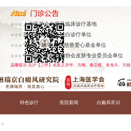
上海医学会白癜风临床诊疗基地
☆☆☆
苏州市医保定点祛白诊疗单位
☆☆☆
"云朵计划"白癜风慈善爱心基金单位
☆☆☆
中国非公医疗机构协会皮肤专业委员会单位
☆☆☆
温馨提示:京沪【三甲】名医王月华、方栩、秦立模、朱光斗、方丽华
特色诊疗
医院新闻
白癜风常识
状
>