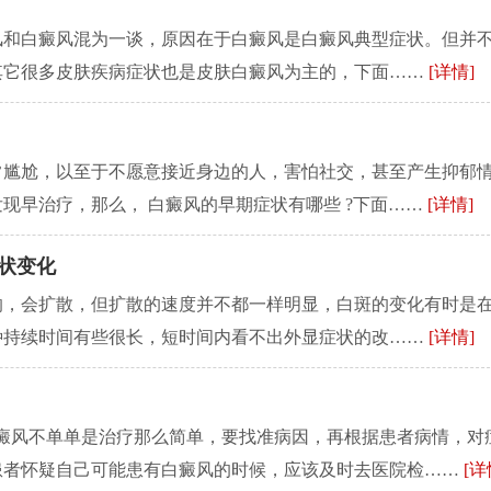
风和白癜风混为一谈，原因在于白癜风是白癜风典型症状。但并
其它很多皮肤疾病症状也是皮肤白癜风为主的，下面……
[详情]
常尴尬，以至于不愿意接近身边的人，害怕社交，甚至产生抑郁
现早治疗，那么， 白癜风的早期症状有哪些 ?下面……
[详情]
状变化
响，会扩散，但扩散的速度并不都一样明显，白斑的变化有时是
种持续时间有些很长，短时间内看不出外显症状的改……
[详情]
白癜风不单单是治疗那么简单，要找准病因，再根据患者病情，对
患者怀疑自己可能患有白癜风的时候，应该及时去医院检……
[详