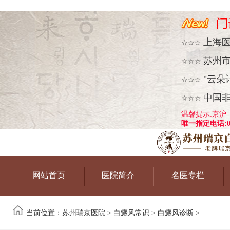
上海
☆☆☆
苏州
☆☆☆
"云朵
☆☆☆
中国
☆☆☆
温馨提示:京沪
唯一指定电话:051
网站首页
医院简介
名医专栏
当前位置：
苏州瑞京医院
>
白癜风常识
>
白癜风诊断
>