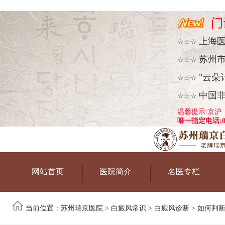
上海
☆☆☆
苏州
☆☆☆
"云朵
☆☆☆
中国
☆☆☆
温馨提示:京沪
唯一指定电话:051
网站首页
医院简介
名医专栏
当前位置：
苏州瑞京医院
>
白癜风常识
>
白癜风诊断
> 如何判