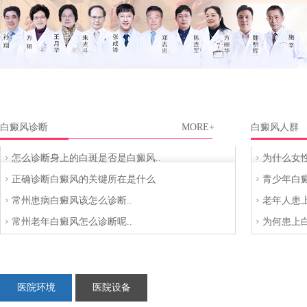
白癜风诊断
MORE+
白癜风人群
怎么诊断身上的白斑是否是白癜风..
为什么女性
正确诊断白癜风的关键所在是什么
青少年白癜
呢..
常州患病白癜风该怎么诊断..
老年人患上
常州老年白癜风怎么诊断呢..
为何患上白
医院环境
医院设备