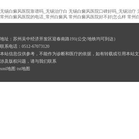
无锡白癜风医院靠谱吗_无锡治疗白
无锡白癜风医院口碑好吗_无锡治疗
常州白癜风医院的电话_常州白癜风
常州白癜风医院好不好|怎么样
常州
地址：苏州吴中经济开发区迎春南路191(公交/地铁均可到达）
联系电话：0512-67073120
本站信息仅供参考，不能作为诊断和医疗的依据，如有转载或引用本站文
涉及版权问题，请与我们联系
xml地图
txt地图