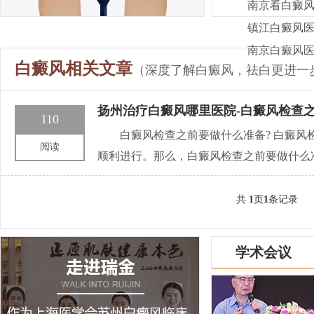
南京看白癜风
镇江白癜风医
南京白癜风医
白癜风相关文章
（深度了解白癜风，祛白更进一
扬州治疗白癜风哪里医院-白癜风检查
110
白癜风检查之前要做什么准备? 白癜
阅读
顺利进行。那么，白癜风检查之前要做什么准
共
1
页
1
条记录
学术会议