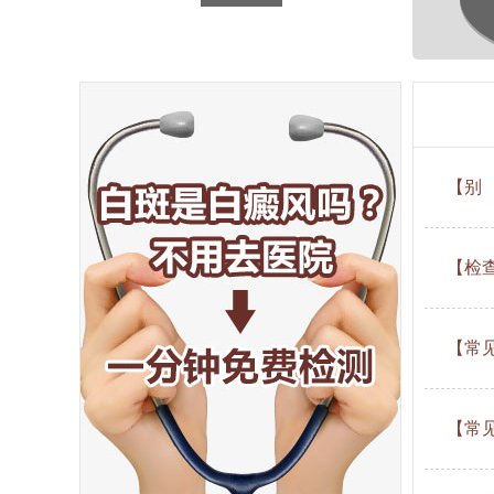
【别
【检
【常
【常