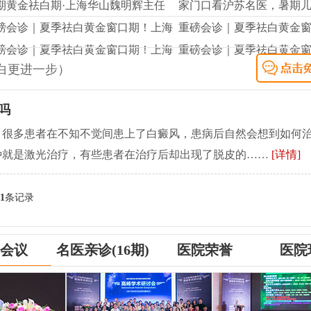
期黄金祛白期·上海华山魏明辉主任
家门口看沪苏名医，暑期
磅会诊｜夏季祛白黄金窗口期！上海
重磅会诊｜夏季祛白黄金
磅会诊｜夏季祛白黄金窗口期！上海
重磅会诊｜夏季祛白黄金
白更进一步）
吗
，很多患者在不知不觉间患上了白癜风，患病后自然会想到如何
种就是激光治疗，有些患者在治疗后却出现了脱皮的……
[详情]
1
条记录
会议
名医亲诊(16期)
医院荣誉
医院