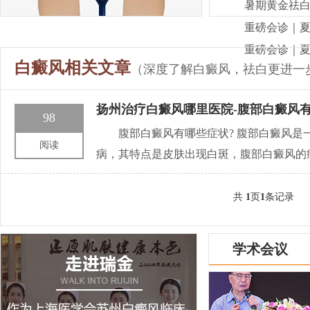
暑期黄金祛白
重磅会诊｜
重磅会诊｜
白癜风相关文章
（深度了解白癜风，祛白更进一
扬州治疗白癜风哪里医院-腹部白癜风有
98
腹部白癜风有哪些症状? 腹部白癜风
阅读
病，其特点是皮肤出现白斑，腹部白癜风的
共
1
页
1
条记录
学术会议