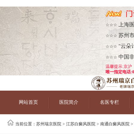
上海
☆☆☆
苏州
☆☆☆
"云朵
☆☆☆
中国
☆☆☆
温馨提示:京沪
唯一指定电话:051
网站首页
医院简介
名医专栏
当前位置：
苏州瑞京医院
>
江苏白癜风医院
>
南通白癜风医院
>