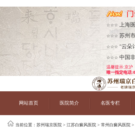
上海
☆☆☆
苏州
☆☆☆
"云朵
☆☆☆
中国
☆☆☆
温馨提示:京沪
唯一指定电话:051
网站首页
医院简介
名医专栏
当前位置：
苏州瑞京医院
>
江苏白癜风医院
>
常州白癜风医院
>