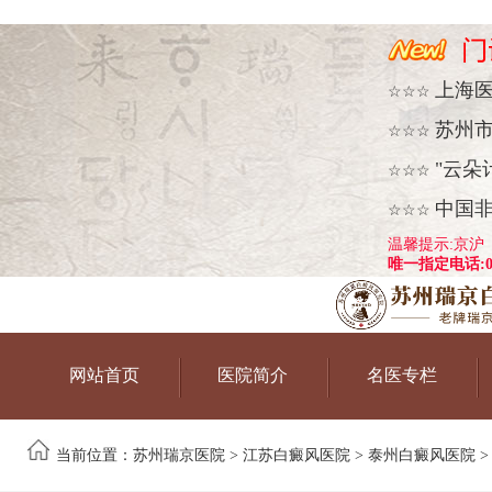
上海
☆☆☆
苏州
☆☆☆
"云朵
☆☆☆
中国
☆☆☆
温馨提示:京沪
唯一指定电话:051
网站首页
医院简介
名医专栏
当前位置：
苏州瑞京医院
>
江苏白癜风医院
>
泰州白癜风医院
>