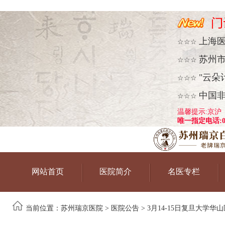
上海
☆☆☆
苏州
☆☆☆
"云朵
☆☆☆
中国
☆☆☆
温馨提示:京沪
唯一指定电话:051
网站首页
医院简介
名医专栏
当前位置：
苏州瑞京医院
>
医院公告
> 3月14-15日复旦大