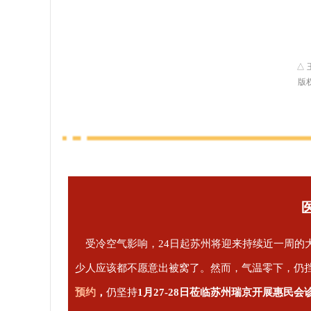
△
版
受冷空气影响，24日起苏州将迎来持续近一周的
少人应该都不愿意出被窝了。然而，气温零下，仍
预约
，
仍坚持
1月27-28日莅临苏州瑞京开展惠民会