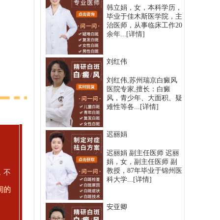
韩立娟，女，本科学历，
毕业于佳木斯医学院，主
治医师，从事临床工作20
余年...
[详情]
刘红伟
刘红伟,苏州瑞京白癜风
医院专家,擅长：白癜
风，青少年、大面积、疑
难性等各...
[详情]
迟丽娟
迟丽娟 副主任医师 迟丽
娟，女，副主任医师 副
教授，87年毕业于锦州医
，不
科大学...
[详情]
间的
安亚卿