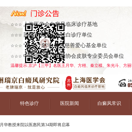
上海医学会白癜风临床诊疗基地
☆☆☆
苏州市医保定点祛白诊疗单位
☆☆☆
"云朵计划"白癜风慈善爱心基金单位
☆☆☆
中国非公医疗机构协会皮肤专业委员会单位
☆☆☆
温馨提示:京沪【三甲】名医王月华、方栩、秦立模、朱光斗、方丽华
特色诊疗
医院新闻
白癜风常识
8日王月华教授来院以医惠民第34期即将启幕