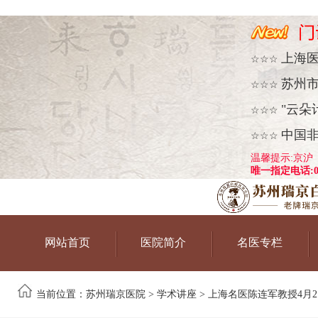
上海
☆☆☆
苏州
☆☆☆
"云朵
☆☆☆
中国
☆☆☆
温馨提示:京沪
唯一指定电话:051
网站首页
医院简介
名医专栏
当前位置：
苏州瑞京医院
>
学术讲座
> 上海名医陈连军教授4月