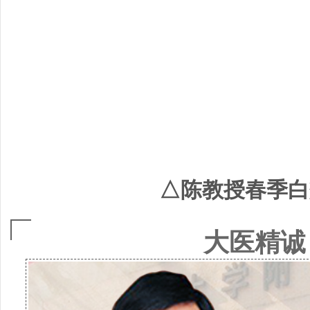
△陈教授春季白
大医精诚