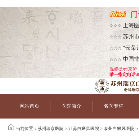
上海
☆☆☆
苏州
☆☆☆
"云朵
☆☆☆
中国
☆☆☆
温馨提示:京沪
唯一指定电话:051
网站首页
医院简介
名医专栏
当前位置：
苏州瑞京医院
>
江苏白癜风医院
>
泰州白癜风医院
>